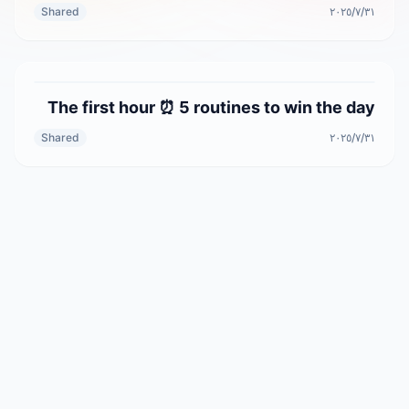
٣١‏/٧‏/٢٠٢٥
Shared
The first hour ⏰ 5 routines to win the day
٣١‏/٧‏/٢٠٢٥
Shared