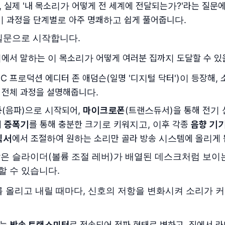
 실제 '내 목소리가 어떻게 전 세계에 전달되는가?'라는 질문
이 과정을 단계별로 아주 명쾌하고 쉽게 풀어줍니다.
질문으로 시작합니다.
에서 말하는 이 목소리가 어떻게 여러분 집까지 도달할 수 있
BC 프로덕션 에디터 존 애덤슨(일명 '디지털 닥터')이 등장해,
 전체 과정을 설명해줍니다.
동
(음파)으로 시작되어,
마이크로폰
(트랜스듀서)을 통해 전기 
에
증폭기
를 통해 충분한 크기로 키워지고, 이후 각종
음향 기
믹서
에서 조절하여 원하는 소리만 골라 방송 시스템에 올리게 
은 슬라이더(볼륨 조절 레버)가 배열된 데스크처럼 보이는
할 수 있습니다.
 올리고 내릴 때마다, 신호의 저항을 변화시켜 소리가 
호는
방송 트랜스미터
로 전송되어 전파 형태로 변하고, 집에서 