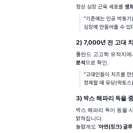
정상 심장 근육 세포를
생체
"기존에는 인공 박동기
심장에 만들어줄 수 있다
2) 7,000년 전 고대
폴란드 고고학 유적지에
분석
으로 확인.
"고대인들이 치즈를 만든
정제할 때 유당(락토스)
3) 박스 해파리 독을
박스 해파리 독이 동물·
밝혀집니다.
놀랍게도 '
아연(징크) 글