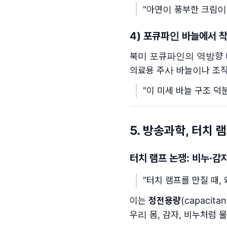
"아연이 풍부한 크림이
4) 포큐파인 바늘에서 착
북미 포큐파인의 역방향 
의료용 주사 바늘이나 조직
"이 미세 바늘 구조 덕
5. 방송과학, 터치 
터치 램프 논쟁: 비누·
"터치 램프를 만질 때
이는
정전용량
(capaci
우리 몸, 감자, 비누처럼