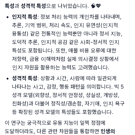
특성
과
성격적 특성
으로 나뉘었습니다. 🧠💖
인지적 특성
: 정보 처리 능력의 개인차를 나타내며,
추론, 기억 범위, 처리 속도, 인지 유연성(인지적
융통성) 같은 전통적인 능력뿐만 아니라 정서 지능,
도덕적 추론, 인지적 공감 같은 사회-정서적 인지
특성도 포함됩니다. 또한, 매몰 비용 오류에 대한
저항력, 금융 이해력처럼 실제 의사결정 상황에서
인지 자원을 활용하는 능력도 고려했습니다.
성격적 특성
: 상황과 시간, 사람에 따라 일관되게
나타나는 사고, 감정, 행동 패턴을 의미합니다. 빅 5
성격 모델(외향성, 정서적 안정성, 성실성, 개방성,
친화성)과 더불어 정직성/겸손함, 자기애, 인지 욕구
등 확장된 성격 모델의 특성들도 포함했습니다.
이 연구는 궁극적으로 유동 지능이 일찍 정점에
도달하더라도, 다른 관련 차원들을 통합하면
인생의