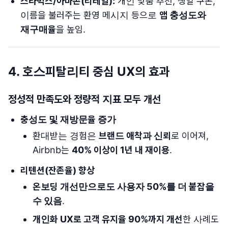
스타벅스/아마존(리테일):
개인 맞춤 추천, 생일 쿠폰,
이름을 불러주는 환영 메시지 등으로
앱 충성도와
재구매율
을 높임.
4.
호스피탈리티 중심 UX의 효과
정성적 만족도와 정량적 지표 모두 개선
충성도 및 재방문율 증가
환대받는 경험은
브랜드 애착과 신뢰
로 이어져,
Airbnb는
40% 이상이 1년 내 재이용
.
리텐션(잔존율) 향상
온보딩 개선만으로도 사용자 50%를 더 붙잡을
수 있음
.
개인화 UX로 고객 유지율 90%까지 개선
한 사례도