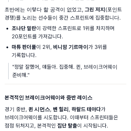
초반에는 이렇다 할 공격이 없었고,
그린 저지
(포인트
경쟁)를 노리는 선수들이 중간 스프린트에 집중합니다.
조나단 밀란
이 강력한 스프린트로 1위를 차지하며
20포인트를 가져갑니다.
마튜 판더풀
이 2위,
비니암 기르마이
가 3위를
기록합니다.
"정말 잘했어, 얘들아. 집중해. 퀸, 브레이크어웨이
준비해."
본격적인 브레이크어웨이와 중반 레이스
경기 중반,
퀸 시먼스
,
벤 힐리
,
하랄드 테아다
가
브레이크어웨이를 시도합니다. 이때부터 스프린터들은
점점 뒤처지고, 본격적인
집단 탈출
이 시작됩니다.