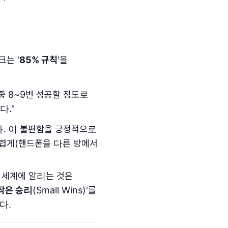
는 '
85% 규칙
'을
중 8~9번 성공할 정도로
다."
다. 이 불편함을 긍정적으로
어렵게(핸드폰을 다른 방에서
전 세계에 알리는 것은
작은 승리
(Small Wins)'를
다.