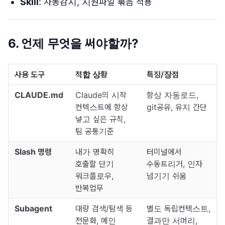
Skill
: 자동감지, 지원파일 묶음 적용
6. 언제 무엇을 써야할까?
사용 도구
적합 상황
특징/장점
CLAUDE.md
Claude의 시작
항상 자동로드,
컨텍스트에 항상
git공유, 유지 간단
넣고 싶은 규칙,
팀 공통기준
Slash 명령
내가 명확히
터미널에서
호출할 단기
수동트리거, 인자
워크플로우,
넘기기 쉬움
반복업무
Subagent
대량 검색/탐색 등
별도 독립컨텍스트,
전문화, 메인
결과만 서머리,