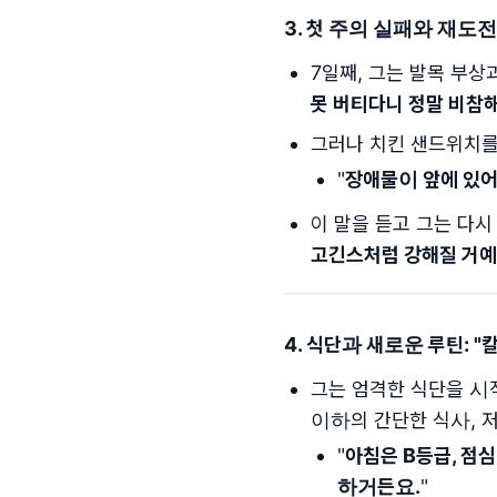
3. 첫 주의 실패와 재도전:
7일째, 그는 발목 부상
못 버티다니 정말 비참해
그러나 치킨 샌드위치를
"
장애물이 앞에 있어
이 말을 듣고 그는 다시
고긴스처럼 강해질 거예
4. 식단과 새로운 루틴: "
그는 엄격한 식단을 시
이하의 간단한 식사, 
"
아침은 B등급, 점
하거든요.
"