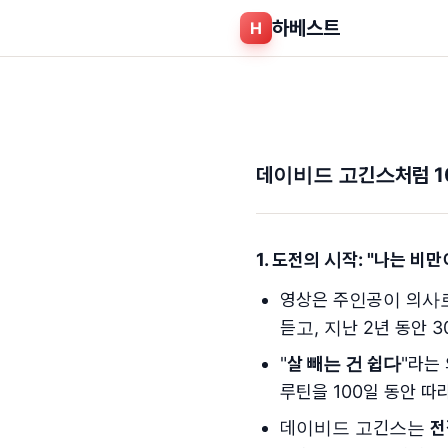
하베스트
H
데이비드 고긴스처럼 
1. 도전의 시작: "
나는 비만
영상은 주인공이 의사로
듣고, 지난 2년 동안 
"
살 빼는 건 쉽다
"라는
루틴을 100일 동안 
데이비드 고긴스는
전