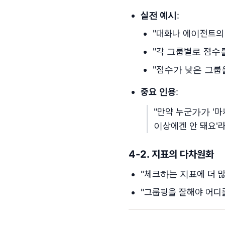
실전 예시
:
"대화나 에이전트의 작
"각 그룹별로 점수
"점수가 낮은 그룹
중요 인용
:
"만약 누군가가 '마
이상에겐 안 돼요'라
4-2.
지표의 다차원화
"체크하는 지표에 더 
"그룹핑을 잘해야 어디를