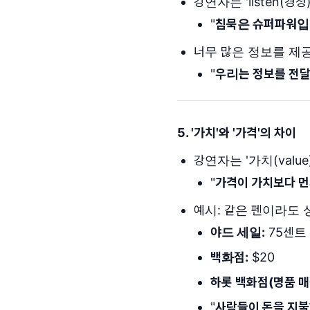
강연자는 'listen(경
"
침묵은 슈퍼파워입
너무 많은 정보를 제
"
우리는 정보를 전달
5. '가치'와 '가격'의 차이
강연자는 '가치(value)
"
가격이 가치보다 먼
예시: 같은 펜이라도 
야드 세일:
75센트
백화점:
$20
하롯 백화점(명품 매
"
사람들이 돈을 지불